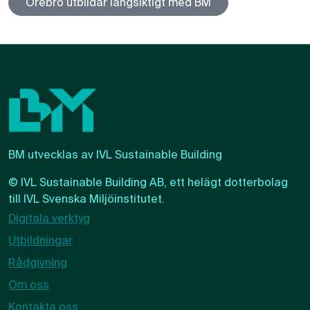
Örebro utbildar långsiktigt med BM
BM utvecklas av IVL Sustainable Building
© IVL Sustainable Building AB, ett helägt dotterbolag
till
IVL Svenska Miljöinstitutet
.
Digitala verktyg
Utbildningar
Rådgivning
Om oss
Kontakta oss