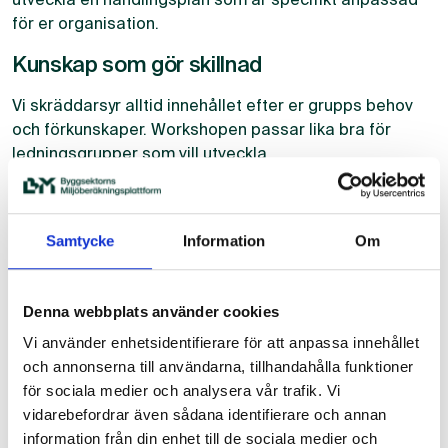
för er organisation.
Kunskap som gör skillnad
Vi skräddarsyr alltid innehållet efter er grupps behov
och förkunskaper. Workshopen passar lika bra för
ledningsgrupper som vill utveckla
hållbarhetsstrategier, som för byggherrar som planerar
stadsutvecklingsprojekt eller miljö- och projektchefer
som söker praktiska verktyg för implementation.
Samtycke
Information
Om
Anpassat för er verksamhet
Under workshopen varvar vi teori med diskussioner och
Denna webbplats använder cookies
övningar. Vår erfarenhet visar att denna kombination av
Vi använder enhetsidentifierare för att anpassa innehållet
lärande och praktisk tillämpning ger bäst resultat för
och annonserna till användarna, tillhandahålla funktioner
långsiktigt utvecklingsarbete. Vi skapar en miljö där
för sociala medier och analysera vår trafik. Vi
alla deltagare kan bidra med sina perspektiv och
vidarebefordrar även sådana identifierare och annan
erfarenheter.
information från din enhet till de sociala medier och