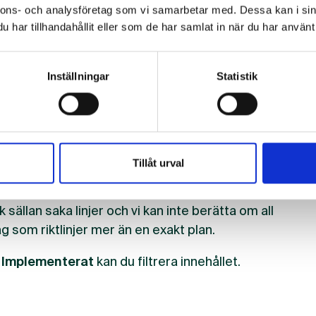
nnons- och analysföretag som vi samarbetar med. Dessa kan i sin
har tillhandahållit eller som de har samlat in när du har använt 
Inställningar
Statistik
ner under planering och utveckling rörande BMs
nde kommande utveckling och stötta branschen med
Tillåt urval
 sällan saka linjer och vi kan inte berätta om all
g som riktlinjer mer än en exakt plan.
h
Implementerat
kan du filtrera innehållet.