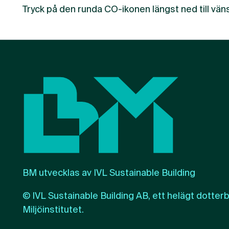
Tryck på den runda CO-ikonen längst ned till vä
BM utvecklas av IVL Sustainable Building
© IVL Sustainable Building AB, ett helägt dotterbo
Miljöinstitutet
.