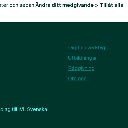
nster och sedan
Ändra ditt medgivande > Tillåt alla
Digitala verktyg
Utbildningar
Rådgivning
Om oss
lag till
IVL Svenska