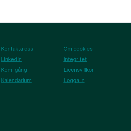
Kontakta oss
Om cookies
LinkedIn
Integritet
Kom igång
Licensvillkor
Kalendarium
Logga in