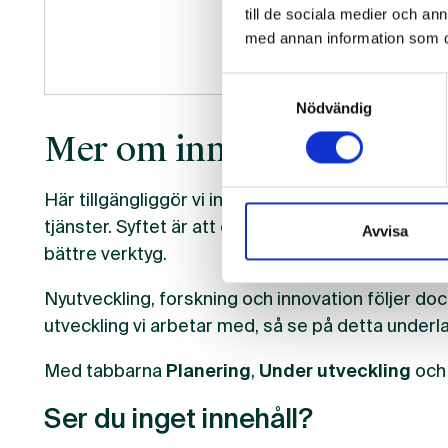
till de sociala medier och a
med annan information som du 
Samtyckesval
Nödvändig
Mer om innehållet
Här tillgängliggör vi information om nya funktio
tjänster. Syftet är att öka transparensen röra
Avvisa
bättre verktyg.
Nyutveckling, forskning och innovation följer dock
utveckling vi arbetar med, så se på detta underla
Med tabbarna
Planering
,
Under utveckling
oc
Ser du inget innehåll?