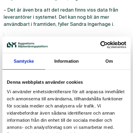
– Det är även bra att det redan finns viss data från
leverantörer i systemet. Det kan nog bli än mer
användbart i framtiden, fyller Sandra Ingerhage i.
– Vi fokuserar dels på hela
företagets klimatavtryck, dels på
varje produkt. Med hjälp av BM har
Samtycke
Information
Om
vi lättare kunnat identifiera de
stora klimatbovarna och fundera
på om det finns andra alternativ,
Denna webbplats använder cookies
säger Christin Gullbrandsson.
Vi använder enhetsidentifierare för att anpassa innehållet
och annonserna till användarna, tillhandahålla funktioner
för sociala medier och analysera vår trafik. Vi
Ett år med fokus på hållbarhet
vidarebefordrar även sådana identifierare och annan
Myndighetskrav och EU-krav har varit stora drivkrafter
information från din enhet till de sociala medier och
till att jobba mer med klimatfrågor, men intresset har
annons- och analysföretag som vi samarbetar med.