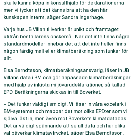
skulle kunna köpa in konsulthjälp för deklarationerna
men vi tycker att det känns bra att ha den här
kunskapen internt, säger Sandra Ingerhage.
Varje hus JB Villan tillverkar är unikt och framtaget
utifrån beställarens önskemål. När det inte finns några
standardmodeller innebär det att det inte heller finns
någon färdig mall eller klimatberäkning som funkar för
allt.
Elsa Berndtsson, klimatberäkningsansvarig, läser in JB
Villans data i BM och gör anpassade klimatberäkningar
med hjälp av inlästa miljövarudeklarationer, så kallad
EPD. Beräkningarna skickas in till Boverket.
– Det funkar väldigt smidigt. Vi läser in våra excelark i
BM-systemet och mappar det mot olika EPD:er som vi
själva läst in, men även mot Boverkets klimatdatabas.
Det är väldigt spännande att se all data och hur olika
val påverkar klimatavtrycket, säger Elsa Berndtsson.