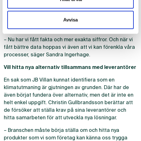
Sandra Ingerhage berättar att medvetenheten kring
vissa materials klimatpåverkan funnits sedan tidigare
Avvisa
men att arbetet i BM gett dem en tydligare bild.
– Nu har vi fått fakta och mer exakta siffror. Och när vi
fått bättre data hoppas vi även att vi kan förenkla våra
processer, säger Sandra Ingerhage.
Vill hitta nya alternativ tillsammans med leverantörer
En sak som JB Villan kunnat identifiera som en
klimatutmaning är gjutningen av grunden. Där har de
även börjat fundera över alternativ, men det är inte en
helt enkel uppgift. Christin Gullbrandsson berättar att
de försöker att ställa krav på sina leverantörer och
hitta samarbeten för att utveckla nya lösningar.
– Branschen måste börja ställa om och hitta nya
produkter som vi som företag kan känna oss trygga